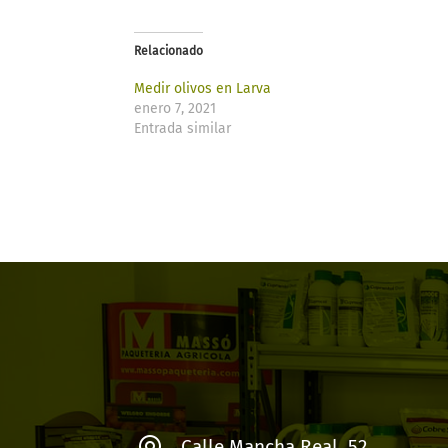
Relacionado
Medir olivos en Larva​
enero 7, 2021
Entrada similar
Calle Mancha Real, 52