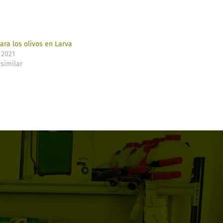
ra los olivos en Larva​
 2021
similar