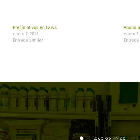
Precio olivos en Larva​
Abono pa
enero 7, 2021
enero 7,
Entrada similar
Entrada 
645 83 12 65