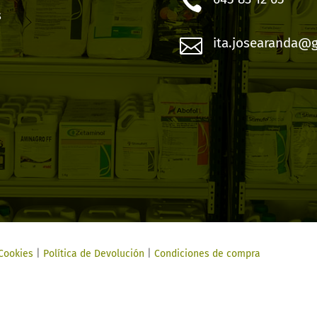

s

ita.josearanda@
 Cookies
|
Política de Devolución
|
Condiciones de compra