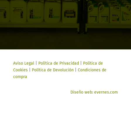
Aviso Legal
|
Política de Privacidad
|
Política de
Cookies
|
Política de Devolución
|
Condiciones de
compra
Diseño web: evernes.com