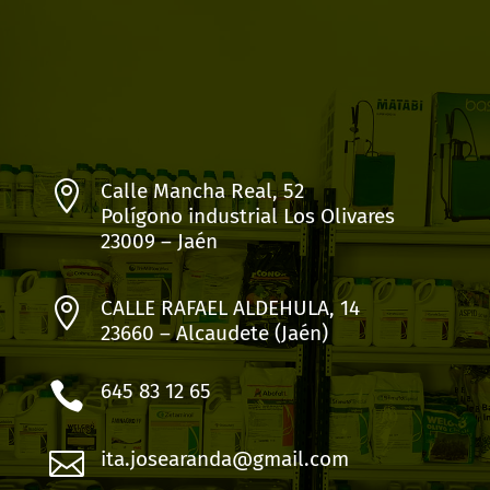

Calle Mancha Real, 52
Polígono industrial Los Olivares
23009 – Jaén

CALLE RAFAEL ALDEHULA, 14
23660 – Alcaudete (Jaén)

645 83 12 65

ita.josearanda@gmail.com