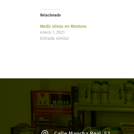
Relacionado
Medir olivos en Montoro
enero 7, 2021
Entrada similar
Calle Mancha Real, 52