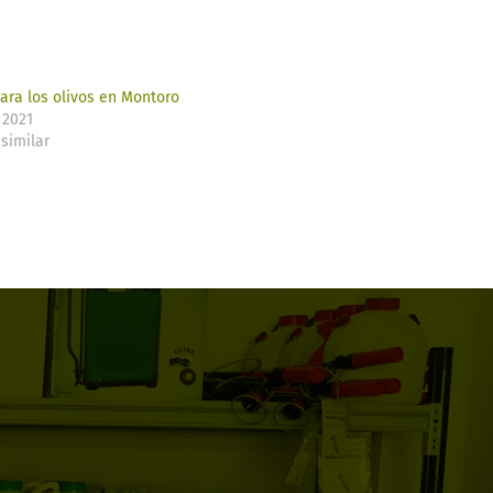
ara los olivos en Montoro
 2021
similar