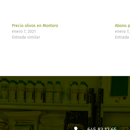
Precio olivos en Montoro
Abono p
enero 7, 2021
enero 7,
Entrada similar
Entrada 
645 83 12 65