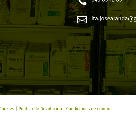

s

ita.josearanda@
 Cookies
|
Política de Devolución
|
Condiciones de compra