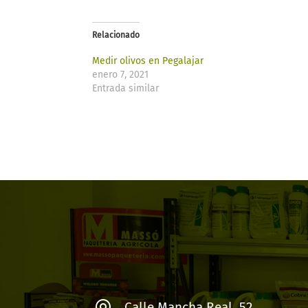
Relacionado
Medir olivos en Pegalajar
enero 7, 2021
Entrada similar
Calle Mancha Real, 52