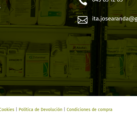

s

ita.josearanda@
 Cookies
|
Política de Devolución
|
Condiciones de compra