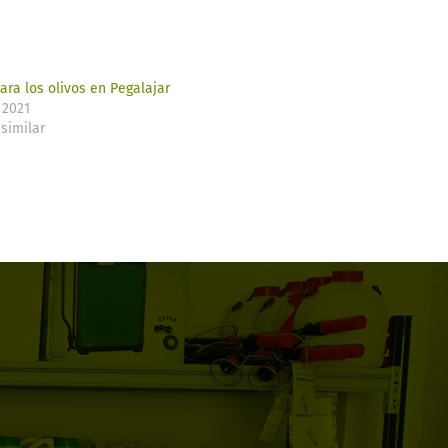
ara los olivos en Pegalajar
 2021
similar