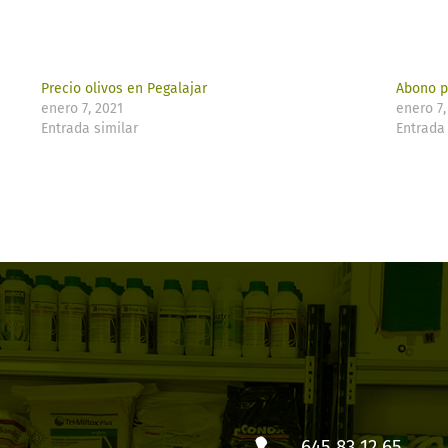
Precio olivos en Pegalajar
Abono p
enero 7, 2021
enero 7,
Entrada similar
Entrada 
645 83 12 65