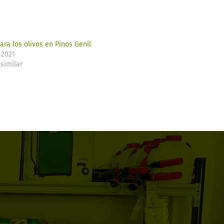
ra los olivos en Pinos Genil
 2021
similar