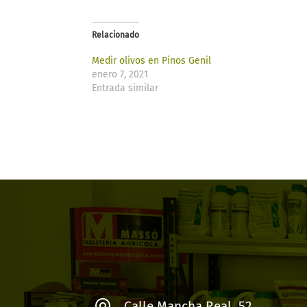
Relacionado
Medir olivos en Pinos Genil
enero 7, 2021
Entrada similar
Calle Mancha Real, 52