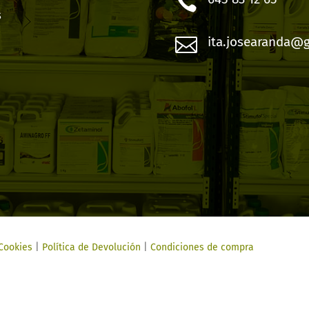

s

ita.josearanda@
 Cookies
|
Política de Devolución
|
Condiciones de compra