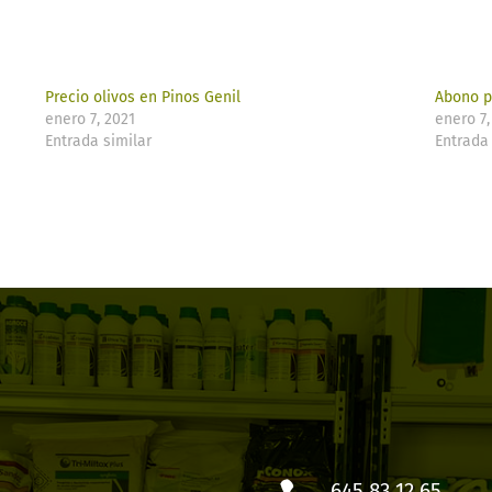
Precio olivos en Pinos Genil
Abono pa
enero 7, 2021
enero 7,
Entrada similar
Entrada 
645 83 12 65