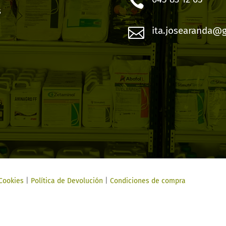

s

ita.josearanda@
 Cookies
|
Política de Devolución
|
Condiciones de compra