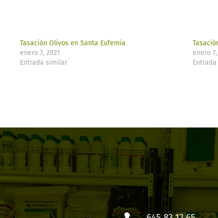
Tasación Olivos en Santa Eufemia
Tasació
enero 7, 2021
enero 7,
Entrada similar
Entrada 
645 83 12 65