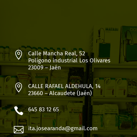

Calle Mancha Real, 52
Polígono industrial Los Olivares
23009 – Jaén

CALLE RAFAEL ALDEHULA, 14
23660 – Alcaudete (Jaén)

645 83 12 65

ita.josearanda@gmail.com