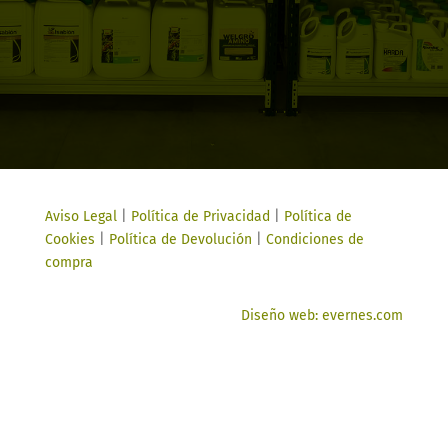
Aviso Legal
|
Política de Privacidad
|
Política de
Cookies
|
Política de Devolución
|
Condiciones de
compra
Diseño web: evernes.com