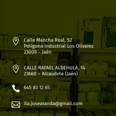

Calle Mancha Real, 52
Polígono industrial Los Olivares
23009 – Jaén

CALLE RAFAEL ALDEHULA, 14
23660 – Alcaudete (Jaén)

645 83 12 65

ita.josearanda@gmail.com