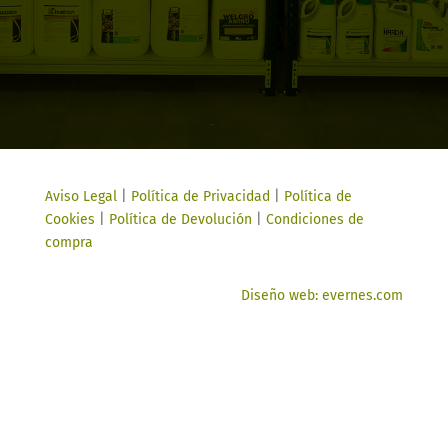
Aviso Legal
|
Política de Privacidad
|
Política de
Cookies
|
Política de Devolución
|
Condiciones de
compra
Diseño web: evernes.com