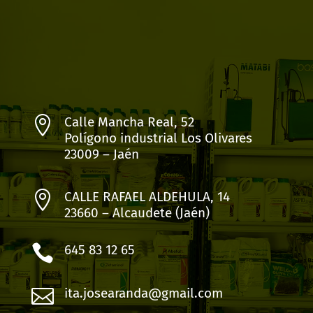

Calle Mancha Real, 52
Polígono industrial Los Olivares
23009 – Jaén

CALLE RAFAEL ALDEHULA, 14
23660 – Alcaudete (Jaén)

645 83 12 65

ita.josearanda@gmail.com