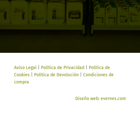
Aviso Legal
|
Política de Privacidad
|
Política de
Cookies
|
Política de Devolución
|
Condiciones de
compra
Diseño web: evernes.com